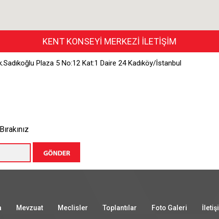
KENT KONSEYİ MERKEZİ İLETİŞİM
.Sadıkoğlu Plaza 5 No:12 Kat:1 Daire 24 Kadıköy/İstanbul
Bırakınız
a
Mevzuat
Meclisler
Toplantılar
Foto Galeri
İleti